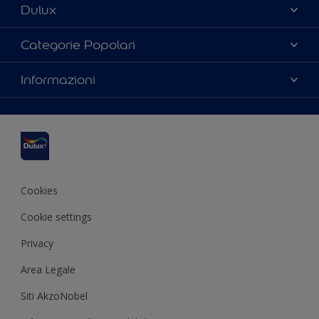
Dulux
Chi siamo
Categorie Popolari
Contattaci
Trova un colore
Informazioni
Mappa del sito
Scegli un prodotto
Accessibilità
Ispirazioni
Termini e Condizioni
Consigli Pratici
Resa del colore
Cookies
Cookie settings
Privacy
Area Legale
Siti AkzoNobel