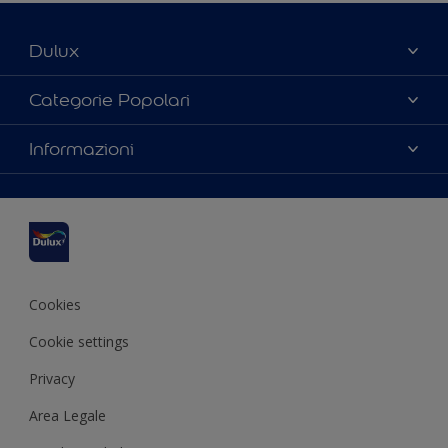
Dulux
Chi siamo
Categorie Popolari
Contattaci
Trova un colore
Informazioni
Mappa del sito
Scegli un prodotto
Accessibilità
Ispirazioni
Termini e Condizioni
Consigli Pratici
Resa del colore
Cookies
Cookie settings
Privacy
Area Legale