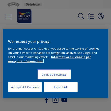
Accessibilità
We respect your privacy.
Il nostro obiettivo è rendere l'accesso ai nostri contenuti e
prodotti il più semplice possibile per tutti i nostri visitatori.
By clicking “Accept All Cookies”, you agree to the storing of cookies
Cerchiamo di rispettare le linee guida sull'accessibilità dei
on your device to enhance site navigation, analyze site usage, and
assist in our marketing efforts.
Informativa sui cookie per
contenuti e di fornire contenuti alternativi ove necessario.
maggiori informazioni.
Versione PDF
Cookies Settings
Accept All Cookies
Reject All
Seguici