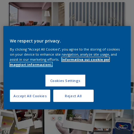
We respect your privacy.
Hai mai pitturato il
Dipingere una
soffitto? Abbiamo
parete tutta righe,
By clicking “Accept All Cookies”, you agree to the storing of cookies
on your device to enhance site navigation, analyze site usage, and
buoni consigli!
ecco come
assist in our marketing efforts.
Informativa sui cookie per
maggiori informazioni.
Cookies Settings
Accept All Cookies
Reject All