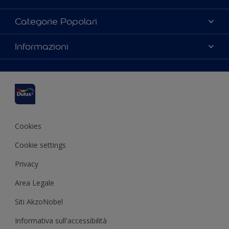
Chi siamo
Categorie Popolari
Contattaci
Trova un colore
Informazioni
Mappa del sito
Scegli un prodotto
Accessibilità
Ispirazioni
Termini e Condizioni
Consigli Pratici
Resa del colore
Cookies
Cookie settings
Privacy
Area Legale
Siti AkzoNobel
Informativa sull'accessibilità